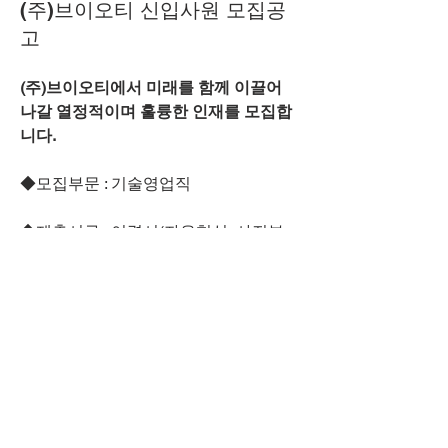
(주)브이오티 신입사원 모집공
고
(주)브이오티에서 미래를 함께 이끌어 
나갈 열정적이며 훌륭한 인재를 모집합
니다.
◆모집부문 : 기술영업직
◆제출서류 : 이력서(자유형식, 사진부
착), 자기소개서(자유형식)
◆전형방법 : 1차 - 서류전형(우편접수 
및 E-mail 접수)
	             2차 - 면접
◆근무형태 : 수습기간 3개월 이후 정규
직 전환 / 4대보험