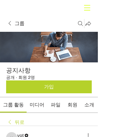
그룹
공지사항
공개
·
회원 2명
가입
그룹 활동
미디어
파일
회원
소개
뒤로
vot