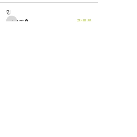
명
vot
팔로우
vot
전체 회원 보기(1명)
webmaster@votinc.kr
Tel:
+82-31-480-7930
+82-31-480-7931
Gyeonggi Techno Park Technical
Development RM.610, 705 Haean-ro
Sangrok-gu Ansan-city, Gyeonggi-do
15588 Korea
N