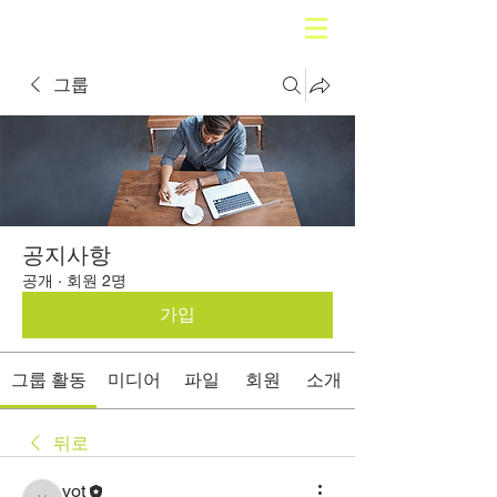
그룹
공지사항
공개
·
회원 2명
가입
그룹 활동
미디어
파일
회원
소개
뒤로
vot