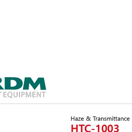
Home
About
Main
Product
Request
T